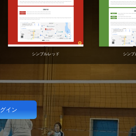
シンプルレッド
シンプ
！
グイン