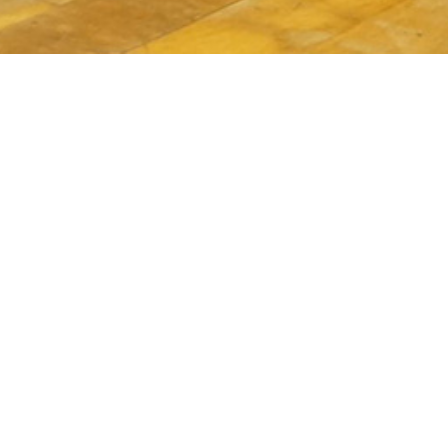
菊川学童バレーボールクラブ
向原JVC さん
さん
東京都板橋区