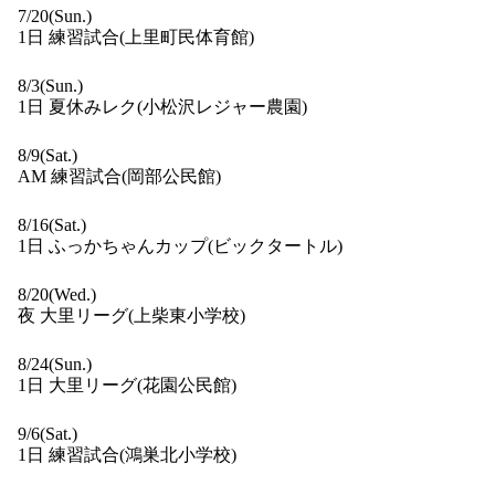
7/20(Sun.)
1日 練習試合(上里町民体育館)
8/3(Sun.)
1日 夏休みレク(小松沢レジャー農園)
8/9(Sat.)
AM 練習試合(岡部公民館)
8/16(Sat.)
1日 ふっかちゃんカップ(ビックタートル)
8/20(Wed.)
夜 大里リーグ(上柴東小学校)
8/24(Sun.)
1日 大里リーグ(花園公民館)
9/6(Sat.)
1日 練習試合(鴻巣北小学校)