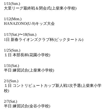
1/11(Sun.)
大里リーグ最終戦＆閉会式(上柴東小学校)
1/12(Mon.)
HANAZONO(U-9)キッズ大会
1/17(Sat.)〜18(Sun.)
1日 新春ライオンズクラブ杯(ビックタートル)
1/25(Sun.)
１日 本部長杯(花園小学校)
1/31(Sat.)
半日 練習試合(上柴東小学校)
2/1(Sun.)
１日 コントリビュートカップ新人戦1次予選(上柴東小学
校)
2/7(Sat.)
半日 練習試合(金谷小学校)